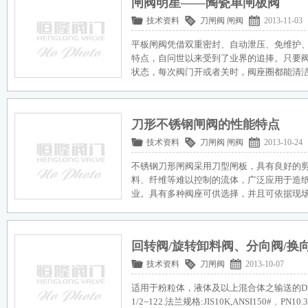
闸阀明星——陶瓷单闸板阀
技术资料
刀闸阀
闸阀
2013-11-03
平板闸阀凭借双重密封、自动泄压、免维护
特点，自问世以来受到了业界的追捧。只要
状态，每次阀门开或者关时，阀座圈都能清
刀形不锈钢闸阀的性能特点
技术资料
刀闸阀
闸阀
2013-10-24
不锈钢刀形闸阀采用刀型闸板，具有良好的
料、纤维等难以控制的流体，广泛应用于造
业。具有多种阀座可供选择，并且可依据现
回转阀/旋转卸料阀、分向阀/换
技术资料
刀闸阀
2013-10-07
适用于粉粒体，液体及以上混合体之输送的DB
1/2~122.法兰规格:JIS10K,ANSI150#﹐PN10.